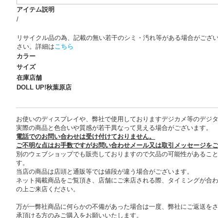
アイテム説明
/
リサイクル品の為、記載の無い若干のシミ・汚れ等がある場合がござ
さい。詳細は
こちら
カラー
サイズ
在庫店舗
DOLL UP!秋葉原店
お使いのディスプレイや、弊社で使用しておりますデジカメ等のデジ
実際の商品と色合いや質感が若干異なって見える場合がございます。
電話でのお問い合わせは受け付けておりません。
ご不明な点はお手数ですがお問い合わせメール又は取引メッセージを
別のウェブショップでも販売しておりますので欠品の可能性があるこ
す。
当店の商品は店頭と通販等では値段が違う場合がございます。
ネット掲載商品をご覧頂き、店舗にご来店される際、タイミングが合
の上ご来店ください。
万が一弊社商品に何らかの不備があった場合は一度、弊社にご返送を
承頂ける方のみご購入をお願いいたします。