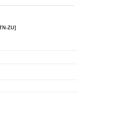
-TN-ZU
]