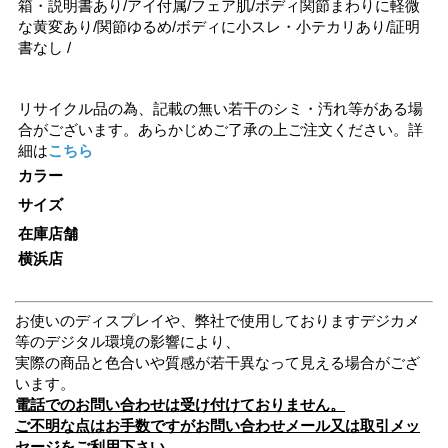
箱・説明書あり/アイ付属/フェア肌/ボディ関節まわりに軽微
な黄変あり/関節ゆるめ/ボディに小スレ・小テカリあり/証明
書なし /
リサイクル品の為、記載の無い若干のシミ・汚れ等がある場
合がございます。あらかじめご了承の上ご注文ください。詳
細は
こちら
カラー
サイズ
在庫店舗
横浜店
お使いのディスプレイや、弊社で使用しておりますデジカメ
等のデジタル環境の影響により、
実際の商品と色合いや質感が若干異なって見える場合がござ
います。
電話でのお問い合わせは受け付けておりません。
ご不明な点はお手数ですがお問い合わせメール又は取引メッ
セージをご利用下さい。