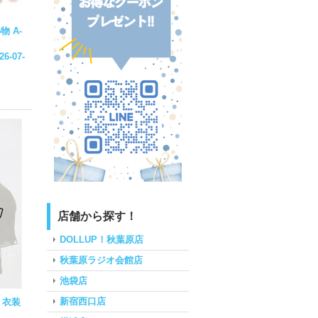
物 A-
26-07-
店舗から探す！
DOLLUP！秋葉原店
秋葉原ラジオ会館店
池袋店
新宿西口店
 衣装