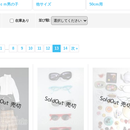
30ｃｍ男の子
他サイズ
50cm用
並び順
:
在庫あり
1
...
8
9
10
11
12
13
14
次
»