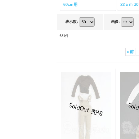
60cm用
22ｃｍ-
表示数
:
画像
:
681
件
«
前