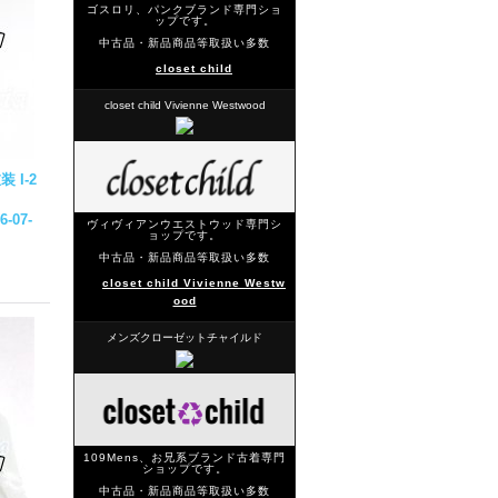
ゴスロリ、パンクブランド専門ショ
ップです。
中古品・新品商品等取扱い多数
closet child
closet child Vivienne Westwood
 I-2
6-07-
ヴィヴィアンウエストウッド専門シ
ョップです。
中古品・新品商品等取扱い多数
closet child Vivienne Westw
ood
メンズクローゼットチャイルド
109Mens、お兄系ブランド古着専門
ショップです。
中古品・新品商品等取扱い多数