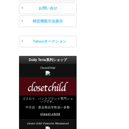
お問い合せ
特定商取引法表示
Yahooオークション
Dolly Teria系列ショップ
ClosetChild
ゴスロリ、パンクブランド専門ショ
ップです。
中古品・新品商品等取扱い多数
closet child
closet child Vivienne Westwood