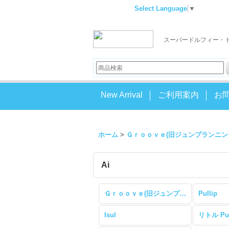
Select Language
▼
スーパードルフィー・
New Arrival
ご利用案内
お
ホーム
>
Ｇｒｏｏｖｅ(旧ジュンプランニン
Ai
Ｇｒｏｏｖｅ(旧ジュンプランニング) (全商品)
Pullip
Isul
リトル Pul