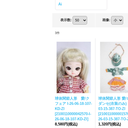
Ai
表示数
:
画像
:
3
件
球体関節人形 愛/ク
球体関節人形 愛/
フェア I-26-06-18-107-
ダンセ(衣装のみ) I-
KD-ZI
03-15-387-TO-ZI
[
2100110000042570-I-
[
210011000001576
26-06-18-107-KD-ZI
]
26-03-15-387-TO-
8,580円
(税込)
1,320円
(税込)