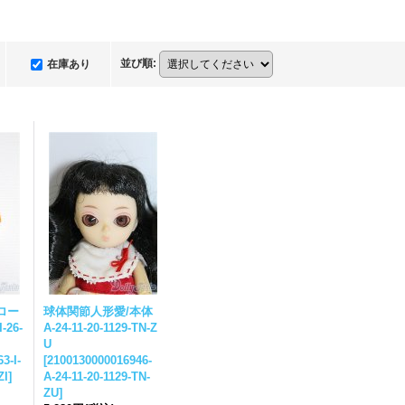
並び順
:
在庫あり
ロー
球体関節人形愛/本体
26-
A-24-11-20-1129-TN-Z
U
3-I-
[
2100130000016946-
ZI
]
A-24-11-20-1129-TN-
ZU
]