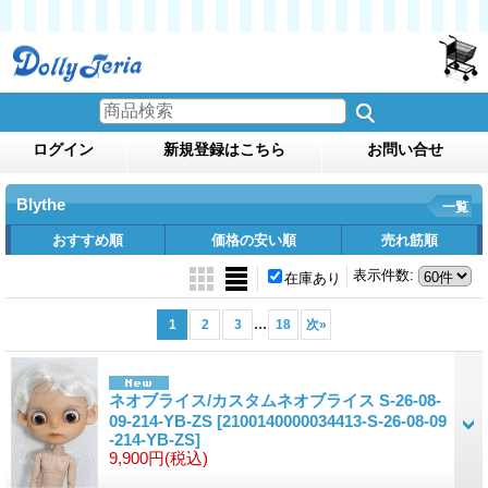
ログイン
新規登録はこちら
お問い合せ
Blythe
一覧
おすすめ順
価格の安い順
売れ筋順
表示件数
:
在庫あり
...
1
2
3
18
次
»
ネオブライス/カスタムネオブライス S-26-08-
09-214-YB-ZS
[2100140000034413-S-26-08-09
-214-YB-ZS]
9,900円
(税込)