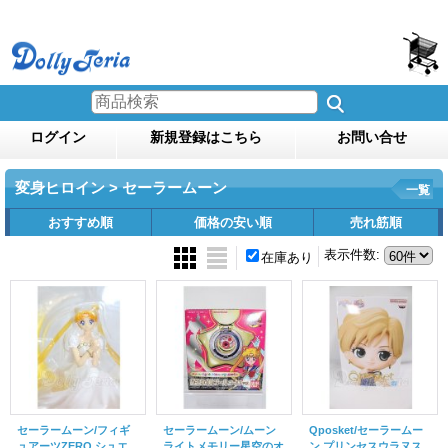
ログイン
新規登録はこちら
お問い合せ
変身ヒロイン > セーラームーン
一覧
おすすめ順
価格の安い順
売れ筋順
表示件数
:
在庫あり
セーラームーン/フィギ
セーラームーン/ムーン
Qposket/セーラームー
ュアーツZERO シュエ
ライトメモリー星空のオ
ン プリンセスウラヌス