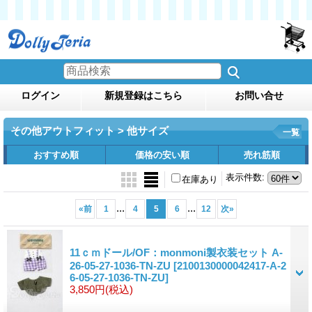
ログイン
新規登録はこちら
お問い合せ
その他アウトフィット > 他サイズ
一覧
おすすめ順
価格の安い順
売れ筋順
表示件数
:
在庫あり
...
...
«
前
1
4
5
6
12
次
»
11ｃｍドール/OF：monmoni製衣装セット A-
26-05-27-1036-TN-ZU
[2100130000042417-A-2
6-05-27-1036-TN-ZU]
3,850円
(税込)