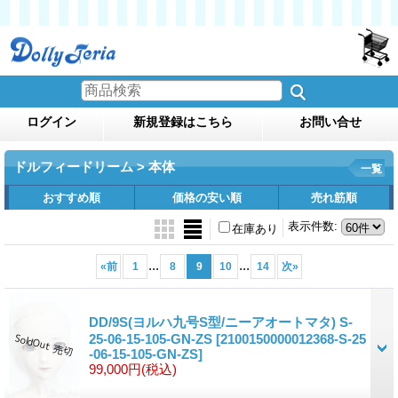
ログイン
新規登録はこちら
お問い合せ
ドルフィードリーム > 本体
一覧
おすすめ順
価格の安い順
売れ筋順
表示件数
:
在庫あり
...
...
«
前
1
8
9
10
14
次
»
DD/9S(ヨルハ九号S型/ニーアオートマタ) S-
25-06-15-105-GN-ZS
[2100150000012368-S-25
-06-15-105-GN-ZS]
99,000円
(税込)