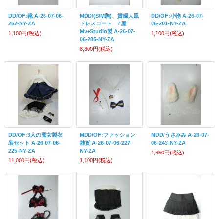
DD/OF:靴 A-26-07-06-
MDD/(S/M胸)、貴婦人風
DD/OF:小物 A-26-07-
262-NY-ZA
ドレスコート ?屋
06-201-NY-ZA
Mv+Studio製 A-26-07-
1,100円
(税込)
1,100円
(税込)
06-285-NY-ZA
8,800円
(税込)
DD/OF:3人の魔女製衣
MDD/OF:ファッション
MDD/うさみみ A-26-07-
装セット A-26-07-06-
雑貨 A-26-07-06-227-
06-243-NY-ZA
225-NY-ZA
NY-ZA
1,650円
(税込)
11,000円
(税込)
1,100円
(税込)