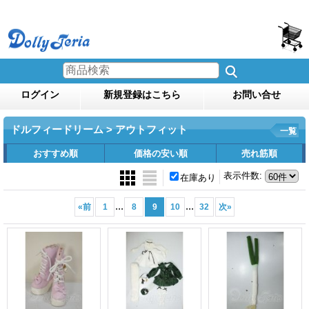
ログイン
新規登録はこちら
お問い合せ
ドルフィードリーム > アウトフィット
一覧
おすすめ順
価格の安い順
売れ筋順
表示件数
:
在庫あり
...
...
«
前
1
8
9
10
32
次
»