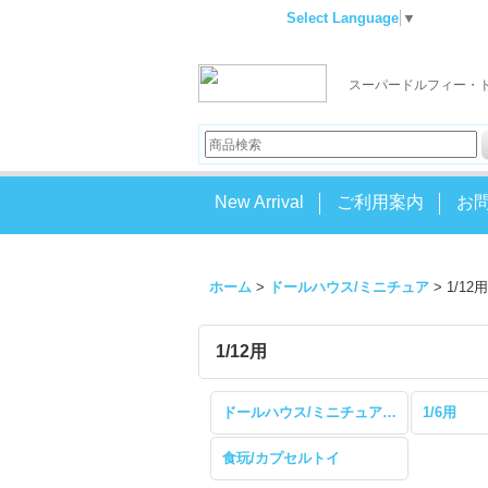
Select Language
▼
スーパードルフィー・
New Arrival
ご利用案内
お
ホーム
>
ドールハウス/ミニチュア
>
1/12用
1/12用
ドールハウス/ミニチュア (全商品)
1/6用
食玩/カプセルトイ