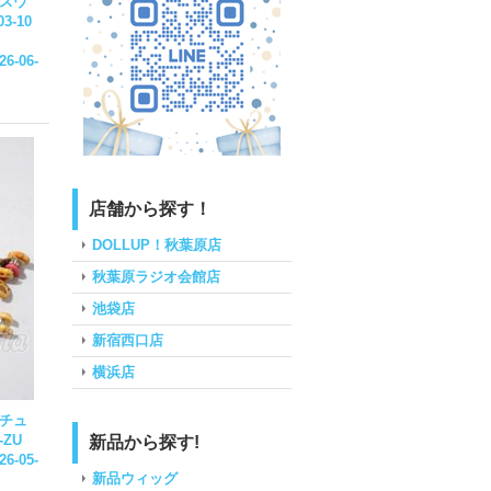
アスウ
3-10
26-06-
店舗から探す！
DOLLUP！秋葉原店
秋葉原ラジオ会館店
池袋店
新宿西口店
横浜店
ニチュ
-ZU
新品から探す!
26-05-
新品ウィッグ