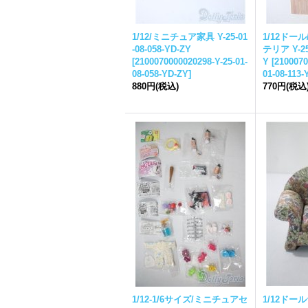
1/12/ミニチュア家具 Y-25-01
1/12ドー
-08-058-YD-ZY
テリア Y-25-
[
2100070000020298-Y-25-01-
Y
[
2100070
08-058-YD-ZY
]
01-08-113-
880円
(税込)
770円
(税込
1/12-1/6サイズ/ミニチュアセ
1/12ドー