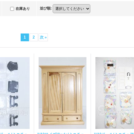
並び順
:
在庫あり
1
2
次
»