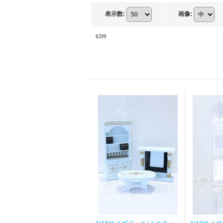
表示数
:
画像
:
63
件