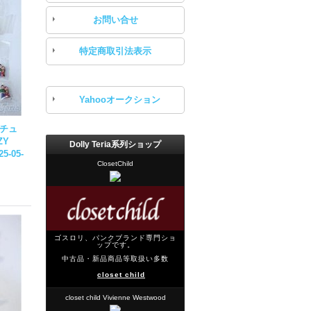
お問い合せ
特定商取引法表示
Yahooオークション
ニチュ
ZY
Dolly Teria系列ショップ
25-05-
ClosetChild
ゴスロリ、パンクブランド専門ショ
ップです。
中古品・新品商品等取扱い多数
closet child
closet child Vivienne Westwood