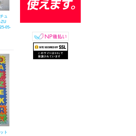
ニチュ
-ZU
25-05-
ベット