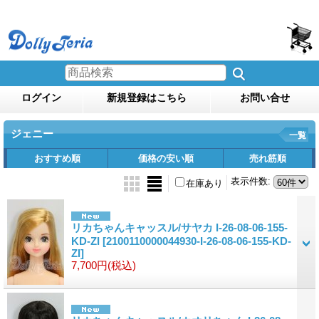
ログイン
新規登録はこちら
お問い合せ
ジェニー
一覧
おすすめ順
価格の安い順
売れ筋順
表示件数
:
在庫あり
リカちゃんキャッスル/サヤカ I-26-08-06-155-
KD-ZI
[2100110000044930-I-26-08-06-155-KD-
ZI]
7,700円
(税込)