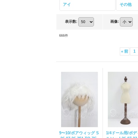
アイ
その他
表示数
:
画像
:
666
件
«
前
1
9〜10/ボアウィッグ S
1/4ドール用/ボ