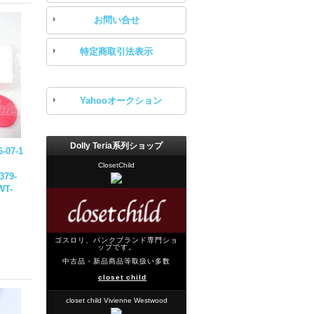
お問い合せ
特定商取引法表示
Yahooオークション
Dolly Teria系列ショップ
-07-1
ClosetChild
379-
WT-
ゴスロリ、パンクブランド専門ショ
ップです。
中古品・新品商品等取扱い多数
closet child
closet child Vivienne Westwood