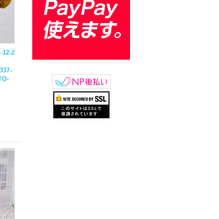
-12-2
337-
TO-