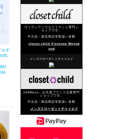
ヴィヴィアンウエストウッド専門シ
ョップです。
中古品・新品商品等取扱い多数
closet child Vivienne Westw
ood
イルチ
035-
メンズクローゼットチャイルド
987-
GN-
109Mens、お兄系ブランド古着専門
ショップです。
中古品・新品商品等取扱い多数
メンズクローゼットチャイルド