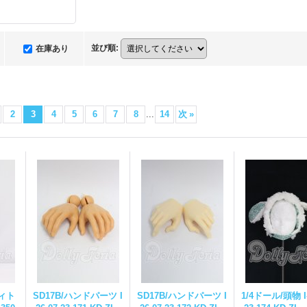
並び順
:
在庫あり
2
3
4
5
6
7
8
...
14
次
»
ディト
SD17B/ハンドパーツ I
SD17B/ハンドパーツ I
1/4ドール/頭物 I-