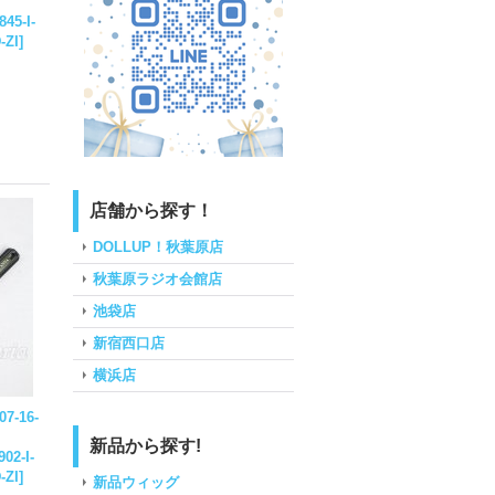
45-I-
-ZI
]
店舗から探す！
DOLLUP！秋葉原店
秋葉原ラジオ会館店
池袋店
新宿西口店
横浜店
7-16-
新品から探す!
02-I-
-ZI
]
新品ウィッグ