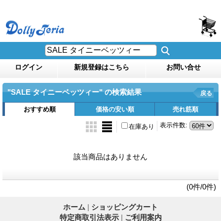
ログイン
新規登録はこちら
お問い合せ
"SALE タイニーベッツィー"
の
検索結果
戻る
おすすめ順
価格の安い順
売れ筋順
表示件数
:
在庫あり
該当商品はありません
(0件/0件)
ホーム
|
ショッピングカート
特定商取引法表示
|
ご利用案内