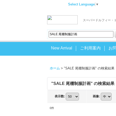
Select Language
▼
スーパードルフィー・
New Arrival
ご利用案内
お
ホーム
>
"SALE 尾櫃制服計画"
の
検索結果
"SALE 尾櫃制服計画"
の
検索結果
表示数
:
画像
:
0
件