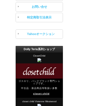
お問い合せ
特定商取引法表示
Yahooオークション
Dolly Teria系列ショップ
ClosetChild
ゴスロリ、パンクブランド専門ショ
ップです。
中古品・新品商品等取扱い多数
closet child
closet child Vivienne Westwood