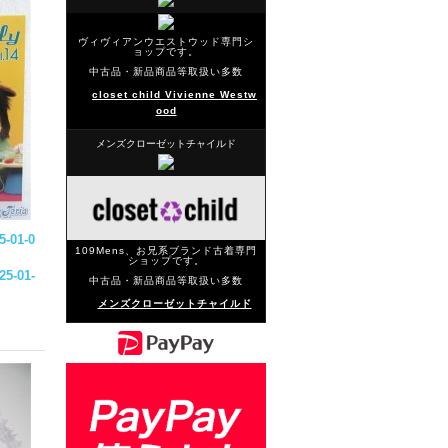
ヴィヴィアンウエストウッド専門シ
ョップです。
中古品・新品商品等取扱い多数
closet child Vivienne Westw
ood
メンズクローゼットチャイルド
5-01-0
109Mens、お兄系ブランド古着専門
ショップです。
25-01-
中古品・新品商品等取扱い多数
メンズクローゼットチャイルド