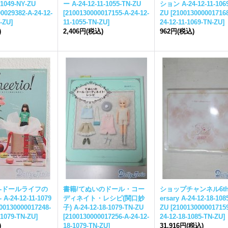
-1049-NY-ZU
ー A-24-12-11-1055-TN-ZU
ション A-24-12-11-1069
0029382-A-24-12-
[
2100130000017155-A-24-12-
ZU
[
2100130000017168
Y-ZU
]
11-1055-TN-ZU
]
24-12-11-1069-TN-ZU
]
)
2,406円
(税込)
962円
(税込)
-ドールライフの
書籍/てぬいのドール・コー
ショップチャンネル6th 
-24-12-11-1079
ディネイト・レシピ(関口妙
ersary A-24-12-18-108
00130000017248-
子) A-24-12-18-1079-TN-ZU
ZU
[
2100130000017159
-1079-TN-ZU
]
[
2100130000017256-A-24-12-
24-12-18-1085-TN-ZU
]
)
18-1079-TN-ZU
]
31,916円
(税込)