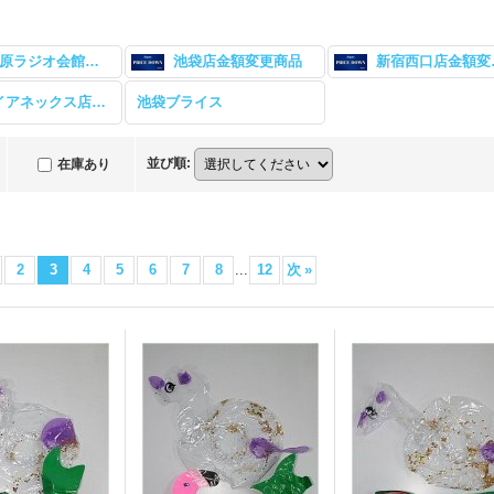
秋葉原ラジオ会館店金額変更商品
池袋店金額変更商品
新宿
新宿マルイアネックス店商品
池袋ブライス
並び順
:
在庫あり
2
3
4
5
6
7
8
...
12
次
»