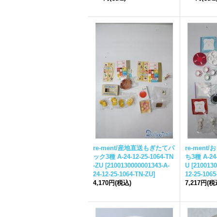
re-ment/産地直送もぎたてパ
re-men
ック3種 A-24-12-25-1064-TN
ち3種 A-24-
-ZU
[
2100130000001343-A-
U
[
2100130
24-12-25-1064-TN-ZU
]
12-25-106
4,170円
(税込)
7,217円
(税