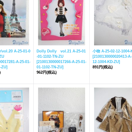
y/vol.20 A-25-01-0
Dolly Dolly vol.21 A-25-01
小物 A-25-02-12-1004-
-ZU
-01-1102-TN-ZU
[
2100130000020413-A-
0017281-A-25-01-
[
2100130000017266-A-25-01-
12-1004-KD-ZU
]
N-ZU
]
01-1102-TN-ZU
]
891円
(税込)
)
962円
(税込)