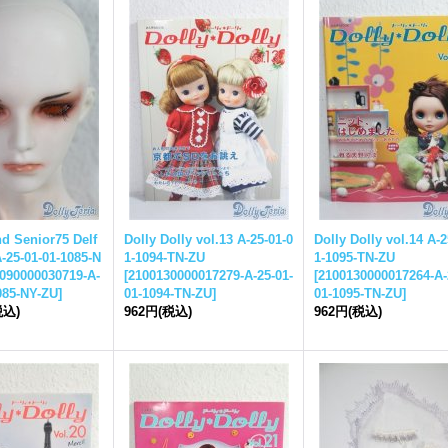
d Senior75 Delf
Dolly Dolly vol.13 A-25-01-0
Dolly Dolly vol.14 A-2
25-01-01-1085-N
1-1094-TN-ZU
1-1095-TN-ZU
090000030719-A-
[
2100130000017279-A-25-01-
[
2100130000017264-A-
085-NY-ZU
]
01-1094-TN-ZU
]
01-1095-TN-ZU
]
税込)
962円
(税込)
962円
(税込)