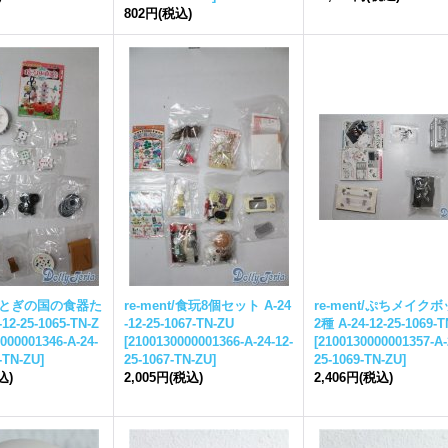
802円
(税込)
t/おとぎの国の食器た
re-ment/食玩8個セット A-24
re-ment/ぷちメイク
12-25-1065-TN-Z
-12-25-1067-TN-ZU
2種 A-24-12-25-1069-
000001346-A-24-
[
2100130000001366-A-24-12-
[
2100130000001357-A-
5-TN-ZU
]
25-1067-TN-ZU
]
25-1069-TN-ZU
]
込)
2,005円
(税込)
2,406円
(税込)