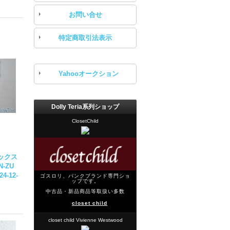
お問い合せ
特定商取引法表示
Yahooオークション
Dolly Teria系列ショップ
ClosetChild
ボックス
TN-ZU
24-12-
ゴスロリ、パンクブランド専門ショ
ップです。
中古品・新品商品等取扱い多数
closet child
closet child Vivienne Westwood