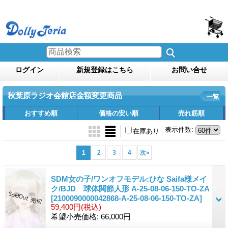
ログイン
新規登録はこちら
お問い合せ
秋葉原ラジオ会館店金額変更商品
一覧
おすすめ順
価格の安い順
売れ筋順
表示件数
:
在庫あり
1
2
3
4
次
»
SDM女の子/ワンオフモデル:ひな Saifa様メイ
ク/BJD 球体関節人形 A-25-08-06-150-TO-ZA
[2100090000042868-A-25-08-06-150-TO-ZA]
59,400円
(税込)
希望小売価格
:
66,000円