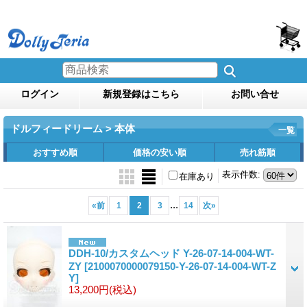
ログイン
新規登録はこちら
お問い合せ
ドルフィードリーム > 本体
一覧
おすすめ順
価格の安い順
売れ筋順
表示件数
:
在庫あり
...
«
前
1
2
3
14
次
»
DDH-10/カスタムヘッド Y-26-07-14-004-WT-
ZY
[2100070000079150-Y-26-07-14-004-WT-Z
Y]
13,200円
(税込)