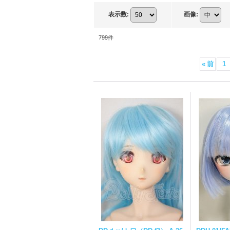
表示数
:
画像
:
799
件
«
前
1