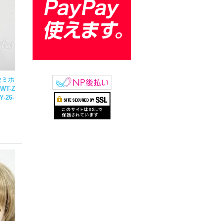
セミホ
-WT-Z
Y-26-