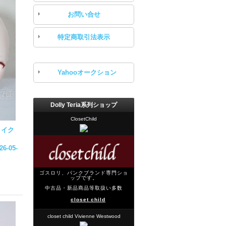
お問い合せ
特定商取引法表示
Yahooオークション
Dolly Teria系列ショップ
ClosetChild
メイク
26-05-
ゴスロリ、パンクブランド専門ショ
ップです。
中古品・新品商品等取扱い多数
closet child
closet child Vivienne Westwood