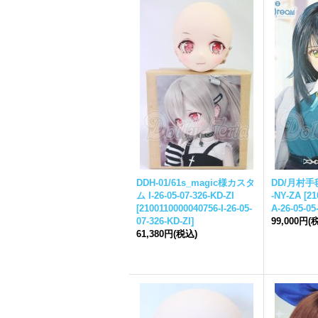
DDH-01/61s_magic様カスタ
DD/月村手毬 
ム I-26-05-07-326-KD-ZI
-NY-ZA
[
21
[
2100110000040756-I-26-05-
A-26-05-05
07-326-KD-ZI
]
99,000円
(
61,380円
(税込)