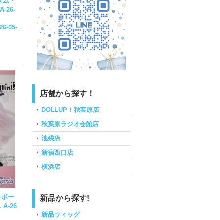
スタム・
-26-
26-05-
店舗から探す！
DOLLUP！秋葉原店
秋葉原ラジオ会館店
池袋店
新宿西口店
横浜店
ゥボー
新品から探す!
. A-26
新品ウィッグ