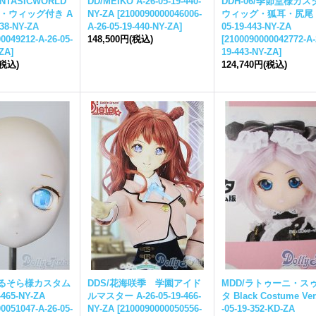
ANTASICWORLD
DD/MEIKO A-26-05-19-440-
DDH-06/季節堂様カ
・ウィッグ付き A
NY-ZA
[
2100090000046006-
ウィッグ・狐耳・尻尾 A
438-NY-ZA
A-26-05-19-440-NY-ZA
]
05-19-443-NY-ZA
0049212-A-26-05-
148,500円
(税込)
[
2100090000042772-A-
-ZA
]
19-443-NY-ZA
]
(税込)
124,740円
(税込)
/あるそら様カスタム
DDS/花海咲季 学園アイド
MDD/ラトゥーニ・ス
-465-NY-ZA
ルマスター A-26-05-19-466-
タ Black Costume Ver
0051047-A-26-05-
NY-ZA
[
2100090000050556-
-05-19-352-KD-ZA