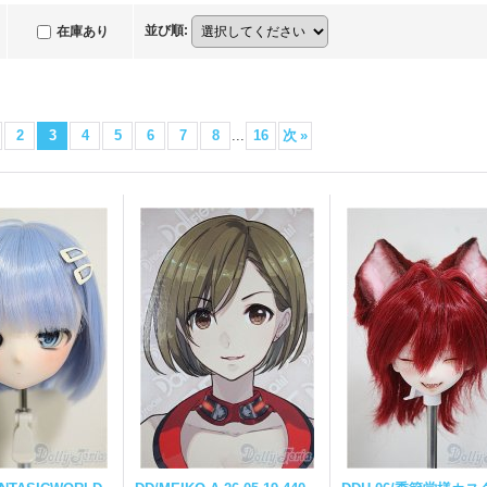
並び順
:
在庫あり
2
3
4
5
6
7
8
...
16
次
»