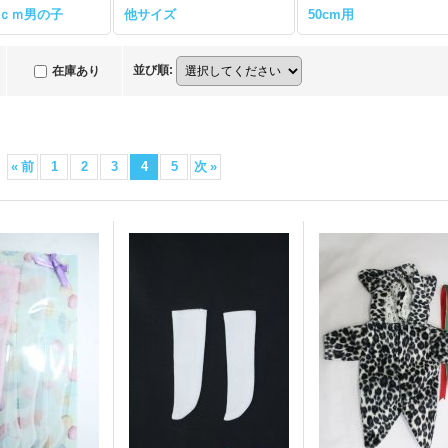
30ｃｍ男の子
他サイズ
50cm用
並び順
:
在庫あり
«
前
1
2
3
4
5
次
»