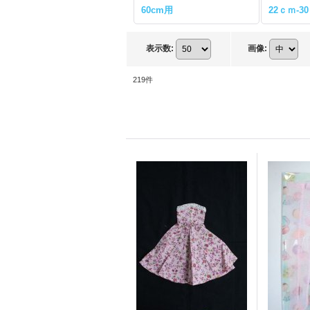
60cm用
22ｃｍ-
表示数
:
画像
:
219
件