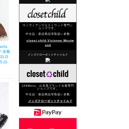
ヴィヴィアンウエストウッド専門シ
ョップです。
中古品・新品商品等取扱い多数
closet child Vivienne Westw
ood
ola
F:衣装
メンズクローゼットチャイルド
KD-ZI
5-11-
109Mens、お兄系ブランド古着専門
ショップです。
中古品・新品商品等取扱い多数
メンズクローゼットチャイルド