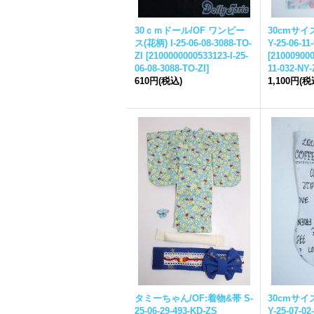
30ｃｍドール/OF ワンピー
30cmサイ
ス(花柄) I-25-06-08-3088-TO-
Y-25-06-11
ZI
[
2100000000533123-I-25-
[
210009000
06-08-3088-TO-ZI
]
11-032-NY
610円
(税込)
1,100円
(税
タミーちゃん/OF:着物&帯 S-
30cmサイ
25-06-29-493-KD-ZS
Y-25-07-02