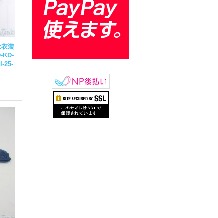
:衣装
9-KD-
I-25-