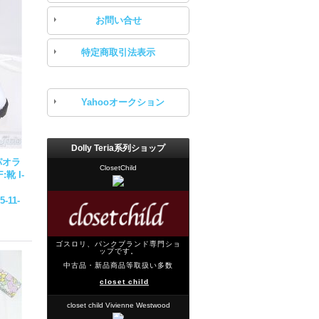
お問い合せ
特定商取引法表示
Yahooオークション
Dolly Teria系列ショップ
パオラ
ClosetChild
:靴 I-
5-11-
ゴスロリ、パンクブランド専門ショ
ップです。
中古品・新品商品等取扱い多数
closet child
closet child Vivienne Westwood