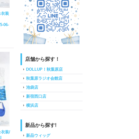
:衣装
5-06-
店舗から探す！
DOLLUP！秋葉原店
秋葉原ラジオ会館店
池袋店
新宿西口店
横浜店
新品から探す!
:衣装/
新品ウィッグ
I