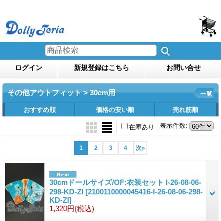
ログイン
新規登録はこちら
お問い合せ
その他アウトフィット > 30cm用
一覧
おすすめ順
価格の安い順
売れ筋順
表示件数
:
在庫あり
1
2
3
4
次
»
30cmドールサイズ/OF:衣装セット I-26-08-06-
298-KD-ZI
[2100110000045416-I-26-08-06-298-
KD-ZI]
1,320円
(税込)