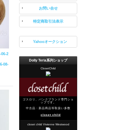
お問い合せ
特定商取引法表示
Yahooオークション
-06-2
Dolly Teria系列ショップ
6-08-
ClosetChild
ゴスロリ、パンクブランド専門ショ
ップです。
中古品・新品商品等取扱い多数
closet child
closet child Vivienne Westwood