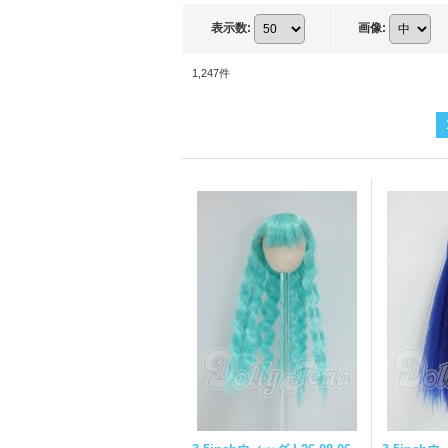
表示数
:
画像
:
1,247
件