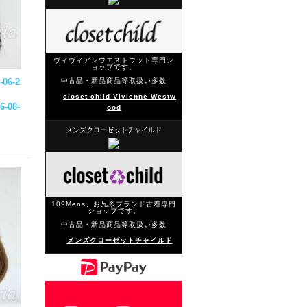
ヴィヴィアンウエストウッド専門シ
ョップです。
-06-2
中古品・新品商品等取扱い多数
closet child Vivienne Westw
6-08-
ood
メンズクローゼットチャイルド
109Mens、お兄系ブランド古着専門
ショップです。
中古品・新品商品等取扱い多数
メンズクローゼットチャイルド