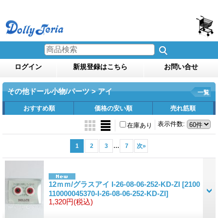
ログイン
新規登録はこちら
お問い合せ
その他ドール小物/パーツ > アイ
一覧
おすすめ順
価格の安い順
売れ筋順
表示件数
:
在庫あり
...
1
2
3
7
次
»
12ｍｍ/グラスアイ I-26-08-06-252-KD-ZI
[2100
110000045370-I-26-08-06-252-KD-ZI]
1,320円
(税込)