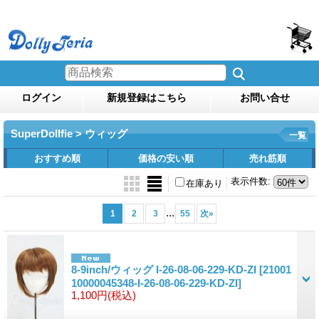
ログイン
新規登録はこちら
お問い合せ
SuperDollfie > ウィッグ
一覧
おすすめ順
価格の安い順
売れ筋順
表示件数
:
在庫あり
...
1
2
3
55
次
»
8-9inch/ウィッグ I-26-08-06-229-KD-ZI
[21001
10000045348-I-26-08-06-229-KD-ZI]
1,100円
(税込)