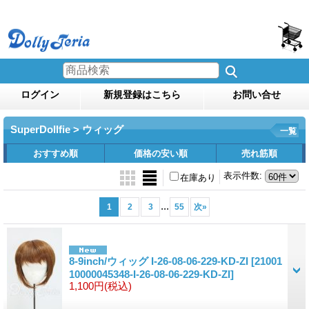
ログイン
新規登録はこちら
お問い合せ
SuperDollfie > ウィッグ
一覧
おすすめ順
価格の安い順
売れ筋順
表示件数
:
在庫あり
...
1
2
3
55
次
»
8-9inch/ウィッグ I-26-08-06-229-KD-ZI
[21001
10000045348-I-26-08-06-229-KD-ZI]
1,100円
(税込)