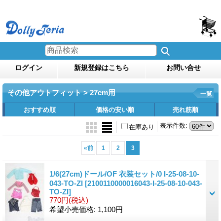
ログイン
新規登録はこちら
お問い合せ
その他アウトフィット > 27cm用
一覧
おすすめ順
価格の安い順
売れ筋順
表示件数
:
在庫あり
«
前
1
2
3
1/6(27cm)ドール/OF 衣装セット/0 I-25-08-10-
043-TO-ZI
[2100110000016043-I-25-08-10-043-
TO-ZI]
770円
(税込)
希望小売価格
:
1,100円