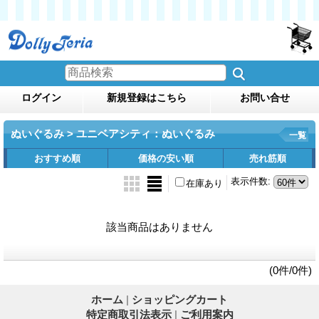
ログイン
新規登録はこちら
お問い合せ
ぬいぐるみ > ユニベアシティ：ぬいぐるみ
一覧
おすすめ順
価格の安い順
売れ筋順
表示件数
:
在庫あり
該当商品はありません
(0件/0件)
ホーム
|
ショッピングカート
特定商取引法表示
|
ご利用案内