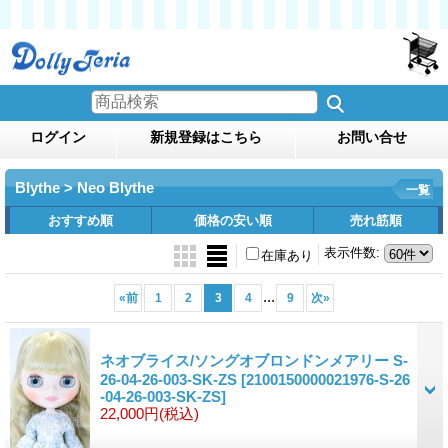
ログイン
新規登録はこちら
お問い合せ
Blythe > Neo Blythe
一覧
おすすめ順
価格の安い順
売れ筋順
表示件数
:
在庫あり
...
«
前
1
2
3
4
9
次
»
ネオブライス/ソングオブロンドンメアリー S-
26-04-26-003-SK-ZS
[2100150000021976-S-26
-04-26-003-SK-ZS]
22,000円
(税込)