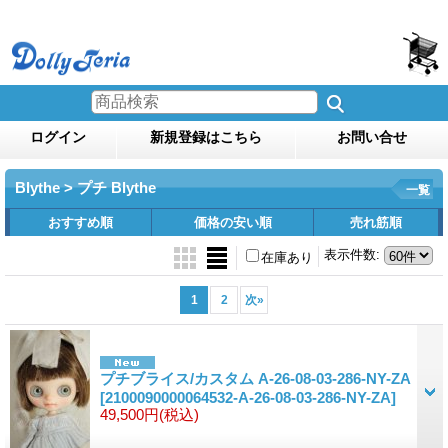
ログイン
新規登録はこちら
お問い合せ
Blythe > プチ Blythe
一覧
おすすめ順
価格の安い順
売れ筋順
表示件数
:
在庫あり
1
2
次
»
プチブライス/カスタム A-26-08-03-286-NY-ZA
[2100090000064532-A-26-08-03-286-NY-ZA]
49,500円
(税込)