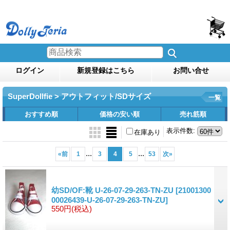
ログイン
新規登録はこちら
お問い合せ
SuperDollfie > アウトフィット/SDサイズ
一覧
おすすめ順
価格の安い順
売れ筋順
表示件数
:
在庫あり
...
...
«
前
1
3
4
5
53
次
»
幼SD/OF:靴 U-26-07-29-263-TN-ZU
[21001300
00026439-U-26-07-29-263-TN-ZU]
550円
(税込)