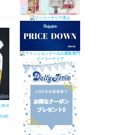
-
25-0
5-05-