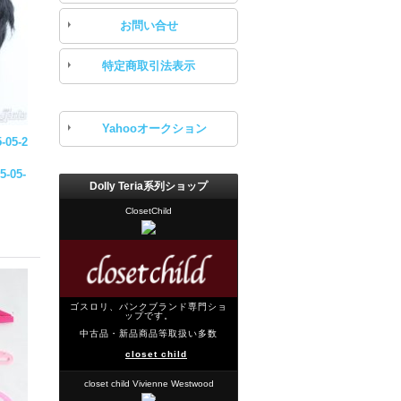
お問い合せ
特定商取引法表示
Yahooオークション
5-05-2
5-05-
Dolly Teria系列ショップ
ClosetChild
ゴスロリ、パンクブランド専門ショ
ップです。
中古品・新品商品等取扱い多数
closet child
closet child Vivienne Westwood