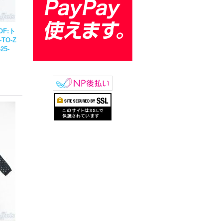
OF:ト
-TO-Z
-
25-