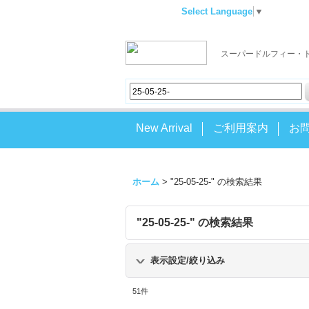
Select Language
▼
スーパードルフィー・
New Arrival
ご利用案内
お
ホーム
>
"25-05-25-"
の
検索結果
"25-05-25-"
の
検索結果
表示設定/絞り込み
51
件