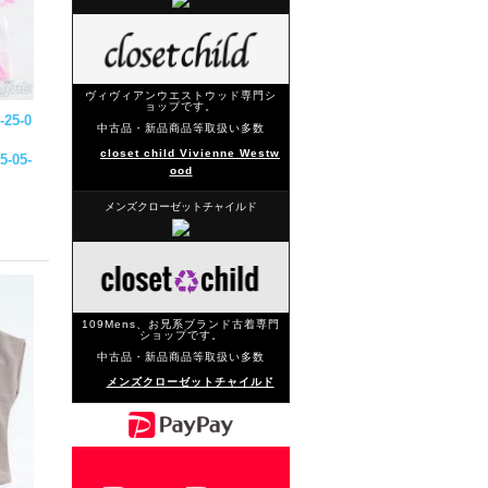
ヴィヴィアンウエストウッド専門シ
ョップです。
-
25-0
中古品・新品商品等取扱い多数
closet child Vivienne Westw
5-05-
ood
メンズクローゼットチャイルド
109Mens、お兄系ブランド古着専門
ショップです。
中古品・新品商品等取扱い多数
メンズクローゼットチャイルド