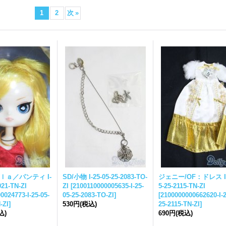
1
2
次
»
ｌａ／パンティ I-
SD/小物 I-
25-05-25-
2083-TO-
ジェニー/OF：ドレス I
021-TN-ZI
ZI
[
2100110000005635-I-
25-
5-25-
2115-TN-ZI
0024773-I-
25-05-
05-25-
2083-TO-ZI
]
[
2100000000662620-I-
2
-ZI
]
530円
(税込)
25-
2115-TN-ZI
]
込)
690円
(税込)