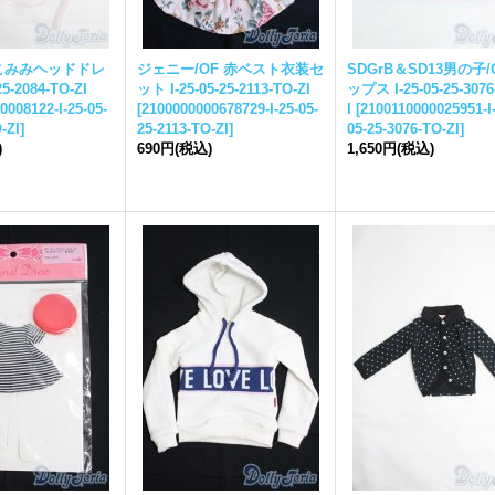
ねこみみヘッドドレ
ジェニー/OF 赤ベスト衣装セ
SDGrB＆SD13男の子/
25-
2084-TO-ZI
ット I-
25-05-25-
2113-TO-ZI
ップス I-
25-05-25-
3076
0008122-I-
25-05-
[
2100000000678729-I-
25-05-
I
[
2100110000025951-I
-ZI
]
25-
2113-TO-ZI
]
05-25-
3076-TO-ZI
]
)
690円
(税込)
1,650円
(税込)