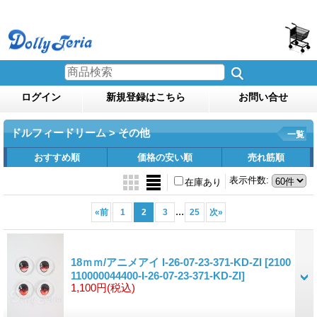
ログイン
新規登録はこちら
お問い合せ
ドルフィードリーム > その他
一覧
おすすめ順
価格の安い順
売れ筋順
表示件数
:
在庫あり
...
«
前
1
2
3
25
次
»
18ｍｍ/アニメアイ I-26-07-23-371-KD-ZI
[2100
110000044400-I-26-07-23-371-KD-ZI]
1,100円
(税込)