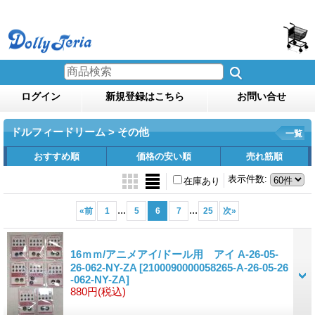
ログイン
新規登録はこちら
お問い合せ
ドルフィードリーム > その他
一覧
おすすめ順
価格の安い順
売れ筋順
表示件数
:
在庫あり
...
...
«
前
1
5
6
7
25
次
»
16ｍｍ/アニメアイ/ドール用 アイ A-26-05-
26-062-NY-ZA
[2100090000058265-A-26-05-26
-062-NY-ZA]
880円
(税込)