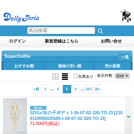
ログイン
新規登録はこちら
お問い合せ
SuperDollfie
一覧
おすすめ順
価格の安い順
売れ筋順
表示件数
:
在庫あり
...
...
«
前
1
4
5
6
263
次
»
SDGr/女の子ボディ I-26-07-02-320-TO-ZI
[210
0110000025585-I-26-07-02-320-TO-ZI]
71,500円
(税込)